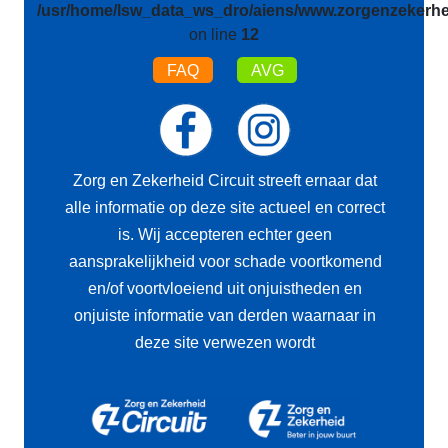
/usr/home/lsw_data_ws_dro/aiens/www.zorgenzekerhei
on line
12
FAQ
AVG
Zorg en Zekerheid Circuit streeft ernaar dat
alle informatie op deze site actueel en correct
is. Wij accepteren echter geen
aansprakelijkheid voor schade voortkomend
en/of voortvloeiend uit onjuistheden en
onjuiste informatie van derden waarnaar in
deze site verwezen wordt