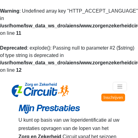
Warning
: Undefined array key "HTTP_ACCEPT_LANGUAGE"
in
/usr/home/lsw_data_ws_dro/aiens/www.zorgenzekerheidcirc
on line
11
Deprecated
: explode(): Passing null to parameter #2 ($string)
of type string is deprecated in
/usr/home/lsw_data_ws_dro/aiens/www.zorgenzekerheidcirc
on line
12
Inschrijven
Mijn Prestaties
U kunt op basis van uw loperidentificatie al uw
prestaties opvragen van de lopen van het
Zorg en Zekerheid
Circuit vanaf het seizoen