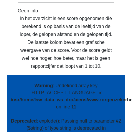
Geen info
In het overzicht is een score opgenomen die
berekend is op basis van de leeftijd van de
loper, de gelopen afstand en de gelopen tijd.
De laatste kolom bevat een grafische
weergave van de score. Voor de score geldt
wel hoe hoger, hoe beter, maar het is geen
rapportcijfer dat loopt van 1 tot 10.
Warning
: Undefined array key
"HTTP_ACCEPT_LANGUAGE" in
/usr/home/lsw_data_ws_dro/aiens/www.zorgenzekerhei
on line
11
Deprecated
: explode(): Passing null to parameter #2
($string) of type string is deprecated in