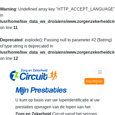
Warning
: Undefined array key "HTTP_ACCEPT_LANGUAGE"
in
/usr/home/lsw_data_ws_dro/aiens/www.zorgenzekerheidcirc
on line
11
Deprecated
: explode(): Passing null to parameter #2 ($string)
of type string is deprecated in
/usr/home/lsw_data_ws_dro/aiens/www.zorgenzekerheidcirc
on line
12
Inschrijven
Mijn Prestaties
U kunt op basis van uw loperidentificatie al uw
prestaties opvragen van de lopen van het
Zorg en Zekerheid
Circuit vanaf het seizoen