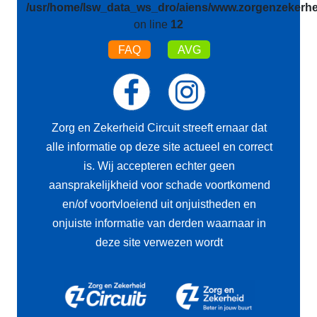
/usr/home/lsw_data_ws_dro/aiens/www.zorgenzekerhei
on line
12
FAQ
AVG
Zorg en Zekerheid Circuit streeft ernaar dat
alle informatie op deze site actueel en correct
is. Wij accepteren echter geen
aansprakelijkheid voor schade voortkomend
en/of voortvloeiend uit onjuistheden en
onjuiste informatie van derden waarnaar in
deze site verwezen wordt