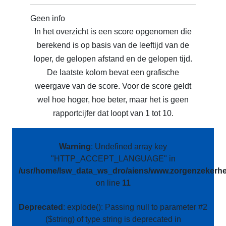
Geen info
In het overzicht is een score opgenomen die
berekend is op basis van de leeftijd van de
loper, de gelopen afstand en de gelopen tijd.
De laatste kolom bevat een grafische
weergave van de score. Voor de score geldt
wel hoe hoger, hoe beter, maar het is geen
rapportcijfer dat loopt van 1 tot 10.
Warning
: Undefined array key
"HTTP_ACCEPT_LANGUAGE" in
/usr/home/lsw_data_ws_dro/aiens/www.zorgenzekerhei
on line
11
Deprecated
: explode(): Passing null to parameter #2
($string) of type string is deprecated in