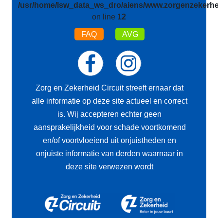
/usr/home/lsw_data_ws_dro/aiens/www.zorgenzekerhei
on line
12
FAQ
AVG
Zorg en Zekerheid Circuit streeft ernaar dat
alle informatie op deze site actueel en correct
is. Wij accepteren echter geen
aansprakelijkheid voor schade voortkomend
en/of voortvloeiend uit onjuistheden en
onjuiste informatie van derden waarnaar in
deze site verwezen wordt