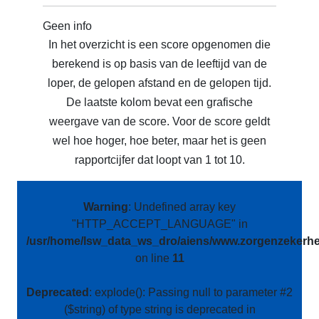
Geen info
In het overzicht is een score opgenomen die
berekend is op basis van de leeftijd van de
loper, de gelopen afstand en de gelopen tijd.
De laatste kolom bevat een grafische
weergave van de score. Voor de score geldt
wel hoe hoger, hoe beter, maar het is geen
rapportcijfer dat loopt van 1 tot 10.
Warning
: Undefined array key
"HTTP_ACCEPT_LANGUAGE" in
/usr/home/lsw_data_ws_dro/aiens/www.zorgenzekerhei
on line
11
Deprecated
: explode(): Passing null to parameter #2
($string) of type string is deprecated in