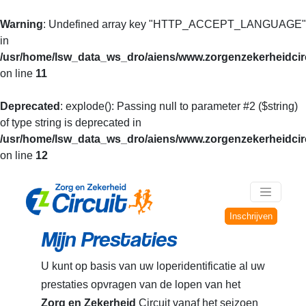
Warning
: Undefined array key "HTTP_ACCEPT_LANGUAGE"
in
/usr/home/lsw_data_ws_dro/aiens/www.zorgenzekerheidcirc
on line
11
Deprecated
: explode(): Passing null to parameter #2 ($string)
of type string is deprecated in
/usr/home/lsw_data_ws_dro/aiens/www.zorgenzekerheidcirc
on line
12
Inschrijven
Mijn Prestaties
U kunt op basis van uw loperidentificatie al uw
prestaties opvragen van de lopen van het
Zorg en Zekerheid
Circuit vanaf het seizoen