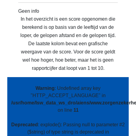
Geen info
In het overzicht is een score opgenomen die
berekend is op basis van de leeftijd van de
loper, de gelopen afstand en de gelopen tijd.
De laatste kolom bevat een grafische
weergave van de score. Voor de score geldt
wel hoe hoger, hoe beter, maar het is geen
rapportcijfer dat loopt van 1 tot 10.
Warning
: Undefined array key
"HTTP_ACCEPT_LANGUAGE" in
/usr/home/lsw_data_ws_dro/aiens/www.zorgenzekerhei
on line
11
Deprecated
: explode(): Passing null to parameter #2
($string) of type string is deprecated in