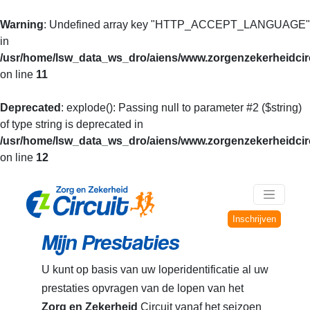
Warning
: Undefined array key "HTTP_ACCEPT_LANGUAGE"
in
/usr/home/lsw_data_ws_dro/aiens/www.zorgenzekerheidcirc
on line
11
Deprecated
: explode(): Passing null to parameter #2 ($string)
of type string is deprecated in
/usr/home/lsw_data_ws_dro/aiens/www.zorgenzekerheidcirc
on line
12
Inschrijven
Mijn Prestaties
U kunt op basis van uw loperidentificatie al uw
prestaties opvragen van de lopen van het
Zorg en Zekerheid
Circuit vanaf het seizoen