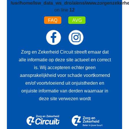
/usr/home/lsw_data_ws_dro/aiens/www.zorgenzekerhei
on line
12
FAQ
AVG
Zorg en Zekerheid Circuit streeft ernaar dat
alle informatie op deze site actueel en correct
is. Wij accepteren echter geen
aansprakelijkheid voor schade voortkomend
en/of voortvloeiend uit onjuistheden en
onjuiste informatie van derden waarnaar in
deze site verwezen wordt