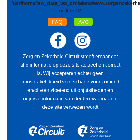
/usr/home/lsw_data_ws_dro/aiens/www.zorgenzekerhei
on line
12
FAQ
AVG
Zorg en Zekerheid Circuit streeft ernaar dat
alle informatie op deze site actueel en correct
is. Wij accepteren echter geen
aansprakelijkheid voor schade voortkomend
en/of voortvloeiend uit onjuistheden en
onjuiste informatie van derden waarnaar in
deze site verwezen wordt