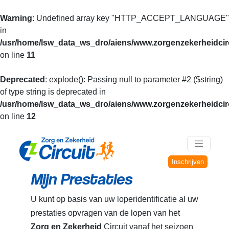
Warning
: Undefined array key "HTTP_ACCEPT_LANGUAGE"
in
/usr/home/lsw_data_ws_dro/aiens/www.zorgenzekerheidcirc
on line
11
Deprecated
: explode(): Passing null to parameter #2 ($string)
of type string is deprecated in
/usr/home/lsw_data_ws_dro/aiens/www.zorgenzekerheidcirc
on line
12
Inschrijven
Mijn Prestaties
U kunt op basis van uw loperidentificatie al uw
prestaties opvragen van de lopen van het
Zorg en Zekerheid
Circuit vanaf het seizoen