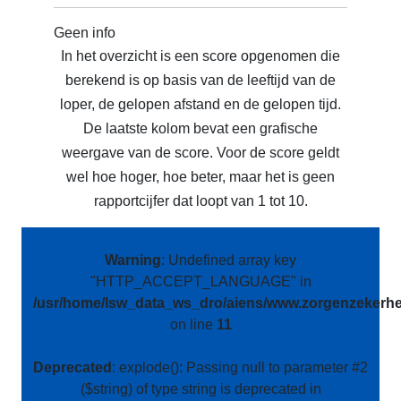
Geen info
In het overzicht is een score opgenomen die
berekend is op basis van de leeftijd van de
loper, de gelopen afstand en de gelopen tijd.
De laatste kolom bevat een grafische
weergave van de score. Voor de score geldt
wel hoe hoger, hoe beter, maar het is geen
rapportcijfer dat loopt van 1 tot 10.
Warning
: Undefined array key
"HTTP_ACCEPT_LANGUAGE" in
/usr/home/lsw_data_ws_dro/aiens/www.zorgenzekerhei
on line
11
Deprecated
: explode(): Passing null to parameter #2
($string) of type string is deprecated in