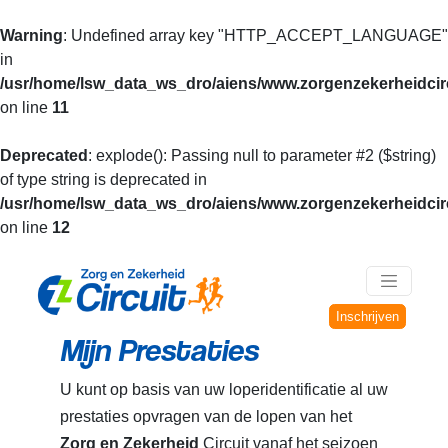
Warning
: Undefined array key "HTTP_ACCEPT_LANGUAGE"
in
/usr/home/lsw_data_ws_dro/aiens/www.zorgenzekerheidcirc
on line
11
Deprecated
: explode(): Passing null to parameter #2 ($string)
of type string is deprecated in
/usr/home/lsw_data_ws_dro/aiens/www.zorgenzekerheidcirc
on line
12
Inschrijven
Mijn Prestaties
U kunt op basis van uw loperidentificatie al uw
prestaties opvragen van de lopen van het
Zorg en Zekerheid
Circuit vanaf het seizoen