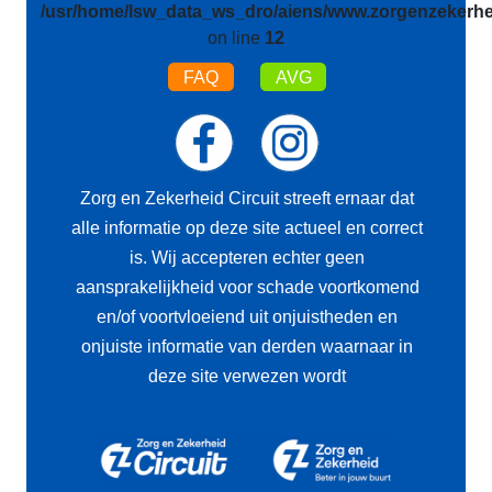
/usr/home/lsw_data_ws_dro/aiens/www.zorgenzekerhei
on line
12
FAQ
AVG
Zorg en Zekerheid Circuit streeft ernaar dat
alle informatie op deze site actueel en correct
is. Wij accepteren echter geen
aansprakelijkheid voor schade voortkomend
en/of voortvloeiend uit onjuistheden en
onjuiste informatie van derden waarnaar in
deze site verwezen wordt