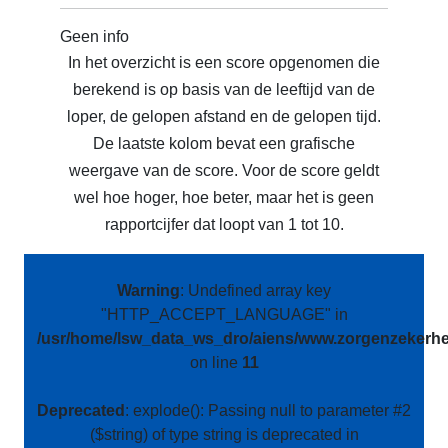
Geen info
In het overzicht is een score opgenomen die
berekend is op basis van de leeftijd van de
loper, de gelopen afstand en de gelopen tijd.
De laatste kolom bevat een grafische
weergave van de score. Voor de score geldt
wel hoe hoger, hoe beter, maar het is geen
rapportcijfer dat loopt van 1 tot 10.
Warning
: Undefined array key
"HTTP_ACCEPT_LANGUAGE" in
/usr/home/lsw_data_ws_dro/aiens/www.zorgenzekerhei
on line
11
Deprecated
: explode(): Passing null to parameter #2
($string) of type string is deprecated in