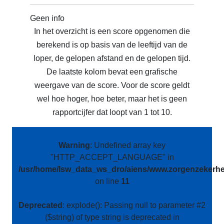
Geen info
In het overzicht is een score opgenomen die
berekend is op basis van de leeftijd van de
loper, de gelopen afstand en de gelopen tijd.
De laatste kolom bevat een grafische
weergave van de score. Voor de score geldt
wel hoe hoger, hoe beter, maar het is geen
rapportcijfer dat loopt van 1 tot 10.
Warning
: Undefined array key
"HTTP_ACCEPT_LANGUAGE" in
/usr/home/lsw_data_ws_dro/aiens/www.zorgenzekerhei
on line
11
Deprecated
: explode(): Passing null to parameter #2
($string) of type string is deprecated in