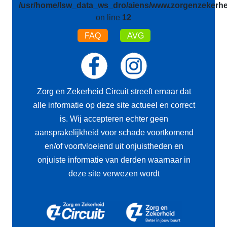
/usr/home/lsw_data_ws_dro/aiens/www.zorgenzekerhei
on line
12
FAQ
AVG
Zorg en Zekerheid Circuit streeft ernaar dat
alle informatie op deze site actueel en correct
is. Wij accepteren echter geen
aansprakelijkheid voor schade voortkomend
en/of voortvloeiend uit onjuistheden en
onjuiste informatie van derden waarnaar in
deze site verwezen wordt