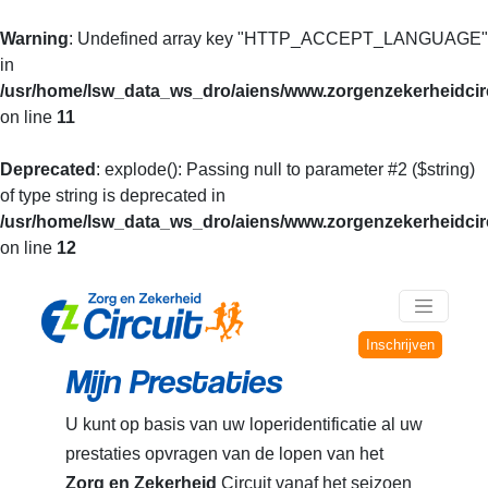
Warning
: Undefined array key "HTTP_ACCEPT_LANGUAGE"
in
/usr/home/lsw_data_ws_dro/aiens/www.zorgenzekerheidcirc
on line
11
Deprecated
: explode(): Passing null to parameter #2 ($string)
of type string is deprecated in
/usr/home/lsw_data_ws_dro/aiens/www.zorgenzekerheidcirc
on line
12
Inschrijven
Mijn Prestaties
U kunt op basis van uw loperidentificatie al uw
prestaties opvragen van de lopen van het
Zorg en Zekerheid
Circuit vanaf het seizoen