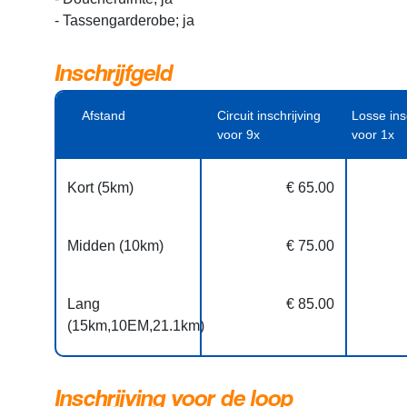
- Tassengarderobe; ja
Inschrijfgeld
Afstand
Circuit inschrijving
Losse ins
voor 9x
voor 1x
Kort (5km)
€ 65.00
Midden (10km)
€ 75.00
Lang
€ 85.00
(15km,10EM,21.1km)
Inschrijving voor de loop