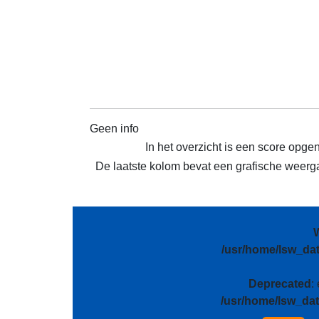
Geen info
In het overzicht is een score opge
De laatste kolom bevat een grafische weergav
/usr/home/lsw_da
Deprecated
:
/usr/home/lsw_da