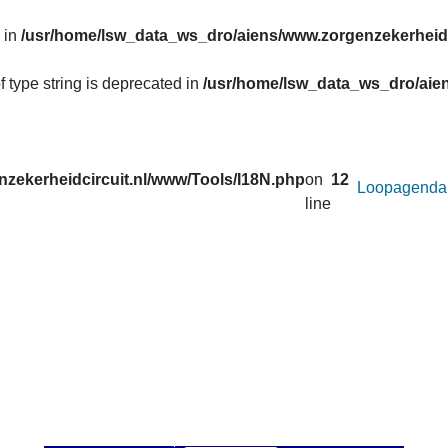
 in
/usr/home/lsw_data_ws_dro/aiens/www.zorgenzekerheidc
f type string is deprecated in
/usr/home/lsw_data_ws_dro/aien
zekerheidcircuit.nl/www/Tools/I18N.php
on
12
Loopagenda
line
uw prestaties opvragen van de lopen van het
Zorg en Zekerheid
. Correcties in de gegevens van de afgelopen seizoenen worden 
 u onder
Uitslagen
.
an afstand wilt veranderen voor de active loop.