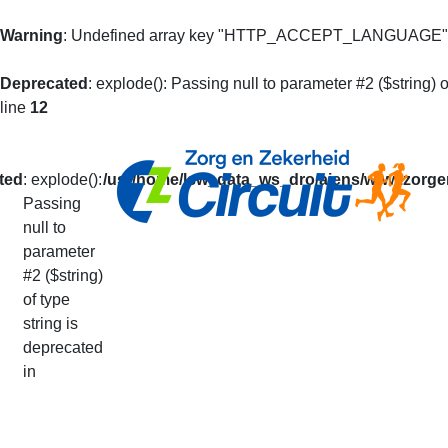
Warning
: Undefined array key "HTTP_ACCEPT_LANGUAGE"
Deprecated
: explode(): Passing null to parameter #2 ($string) o
line
12
ted
: explode():
/usr/home/lsw_data_ws_dro/aiens/www.zorgen
Passing
null to
Mijn Prestaties
parameter
#2 ($string)
of type
U kunt op basis van uw loperidentificatie al 
string is
De getoonde informatie is alleen informatief
deprecated
Uw prestaties van het lopende seizoen vindt
in
Via deze pagina kunt u ook doorgeven dat u v