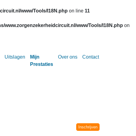
ircuit.nl/www/Tools/I18N.php
on line
11
s/www.zorgenzekerheidcircuit.nl/www/Tools/I18N.php
on
Uitslagen
Mijn
Over ons
Contact
Prestaties
Circuit vanaf het seizoen 2002-2003.
niet meer verwerkt.
Inschrijven