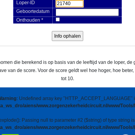
Loper-ID
Geboortedatum
Onthouden *
nomen die berekend is op basis van de leeftijd van de loper, de 
e van de score. Voor de score geldt wel hoe hoger, hoe beter, m
tot 10.
Warning
: Undefined array key "HTTP_ACCEPT_LANGUAGE" i
ta_ws_dro/aiens/www.zorgenzekerheidcircuit.nl/www/Tools/
 explode(): Passing null to parameter #2 ($string) of type string i
ta_ws_dro/aiens/www.zorgenzekerheidcircuit.nl/www/Tools/