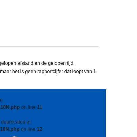
gelopen afstand en de gelopen tijd.
aar het is geen rapportcijfer dat loopt van 1
n
I18N.php
on line
11
s deprecated in
I18N.php
on line
12