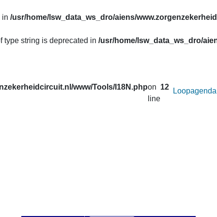
 in
/usr/home/lsw_data_ws_dro/aiens/www.zorgenzekerheidc
f type string is deprecated in
/usr/home/lsw_data_ws_dro/aien
zekerheidcircuit.nl/www/Tools/I18N.php
on
12
Loopagenda
line
uw prestaties opvragen van de lopen van het
Zorg en Zekerheid
. Correcties in de gegevens van de afgelopen seizoenen worden 
 u onder
Uitslagen
.
an afstand wilt veranderen voor de active loop.