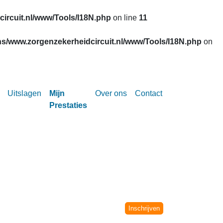
ircuit.nl/www/Tools/I18N.php
on line
11
s/www.zorgenzekerheidcircuit.nl/www/Tools/I18N.php
on
Uitslagen
Mijn
Over ons
Contact
Prestaties
Circuit vanaf het seizoen 2002-2003.
niet meer verwerkt.
Inschrijven