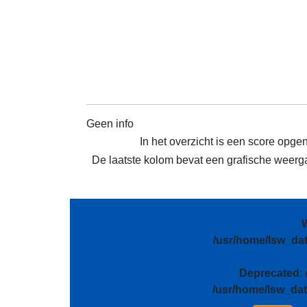
Geen info
In het overzicht is een score opge
De laatste kolom bevat een grafische weergav
/usr/home/lsw_da
Deprecated
:
/usr/home/lsw_da