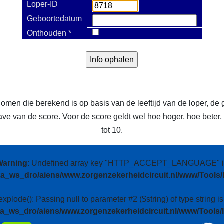
Loper-ID
Geboortedatum
Onthouden *
nomen die berekend is op basis van de leeftijd van de loper, de 
e van de score. Voor de score geldt wel hoe hoger, hoe beter, m
tot 10.
Warning
: Undefined array key "HTTP_ACCEPT_LANGUAGE" i
ta_ws_dro/aiens/www.zorgenzekerheidcircuit.nl/www/Tools/
 explode(): Passing null to parameter #2 ($string) of type string i
ta_ws_dro/aiens/www.zorgenzekerheidcircuit.nl/www/Tools/