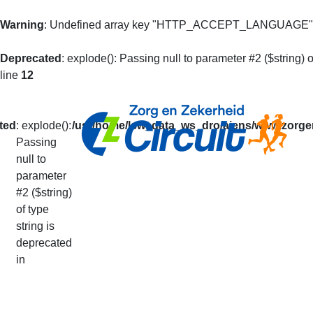
Warning
: Undefined array key "HTTP_ACCEPT_LANGUAGE"
Deprecated
: explode(): Passing null to parameter #2 ($string) o
line
12
ted
: explode():
/usr/home/lsw_data_ws_dro/aiens/www.zorgen
Passing
null to
Mijn Prestaties
parameter
#2 ($string)
of type
U kunt op basis van uw loperidentificatie al 
string is
De getoonde informatie is alleen informatief
deprecated
Uw prestaties van het lopende seizoen vindt
in
Via deze pagina kunt u ook doorgeven dat u v