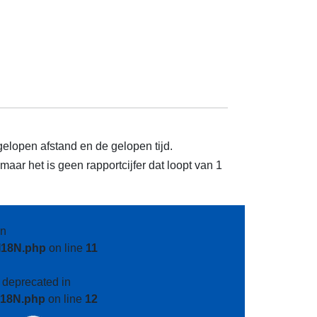
gelopen afstand en de gelopen tijd.
aar het is geen rapportcijfer dat loopt van 1
n
I18N.php
on line
11
s deprecated in
I18N.php
on line
12