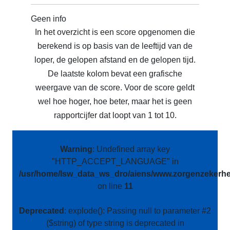
Geen info
In het overzicht is een score opgenomen die
berekend is op basis van de leeftijd van de
loper, de gelopen afstand en de gelopen tijd.
De laatste kolom bevat een grafische
weergave van de score. Voor de score geldt
wel hoe hoger, hoe beter, maar het is geen
rapportcijfer dat loopt van 1 tot 10.
Warning
: Undefined array key
"HTTP_ACCEPT_LANGUAGE" in
/usr/home/lsw_data_ws_dro/aiens/www.zorgenzekerhei
on line
11
Deprecated
: explode(): Passing null to parameter #2
($string) of type string is deprecated in