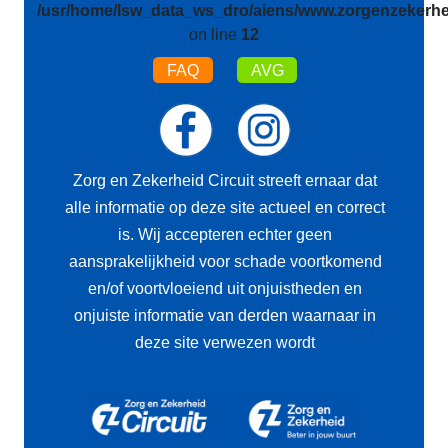
/usr/home/lsw_data_ws_dro/aiens/www.zorgenzekerhei
on line
12
FAQ
AVG
Zorg en Zekerheid Circuit streeft ernaar dat
alle informatie op deze site actueel en correct
is. Wij accepteren echter geen
aansprakelijkheid voor schade voortkomend
en/of voortvloeiend uit onjuistheden en
onjuiste informatie van derden waarnaar in
deze site verwezen wordt