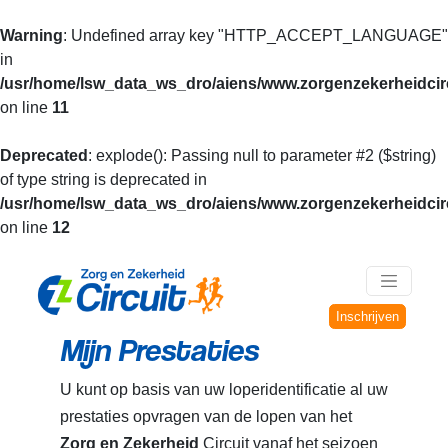
Warning
: Undefined array key "HTTP_ACCEPT_LANGUAGE"
in
/usr/home/lsw_data_ws_dro/aiens/www.zorgenzekerheidcirc
on line
11
Deprecated
: explode(): Passing null to parameter #2 ($string)
of type string is deprecated in
/usr/home/lsw_data_ws_dro/aiens/www.zorgenzekerheidcirc
on line
12
Inschrijven
Mijn Prestaties
U kunt op basis van uw loperidentificatie al uw
prestaties opvragen van de lopen van het
Zorg en Zekerheid
Circuit vanaf het seizoen