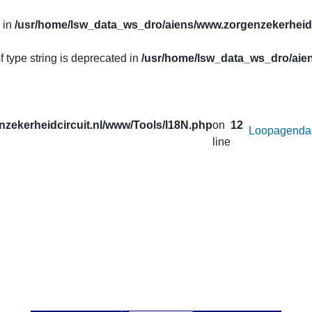
 in
/usr/home/lsw_data_ws_dro/aiens/www.zorgenzekerheidc
f type string is deprecated in
/usr/home/lsw_data_ws_dro/aien
zekerheidcircuit.nl/www/Tools/I18N.php
on
12
Loopagenda
line
uw prestaties opvragen van de lopen van het
Zorg en Zekerheid
. Correcties in de gegevens van de afgelopen seizoenen worden 
 u onder
Uitslagen
.
an afstand wilt veranderen voor de active loop.