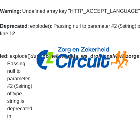
Warning
: Undefined array key "HTTP_ACCEPT_LANGUAGE"
Deprecated
: explode(): Passing null to parameter #2 ($string) o
line
12
ted
: explode():
/usr/home/lsw_data_ws_dro/aiens/www.zorgen
Passing
null to
Mijn Prestaties
parameter
#2 ($string)
of type
U kunt op basis van uw loperidentificatie al 
string is
De getoonde informatie is alleen informatief
deprecated
Uw prestaties van het lopende seizoen vindt
in
Via deze pagina kunt u ook doorgeven dat u v