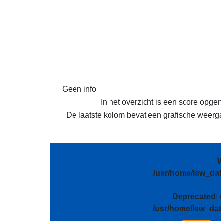
Geen info
In het overzicht is een score opge
De laatste kolom bevat een grafische weergav
/usr/home/lsw_da
Deprecated
:
/usr/home/lsw_da