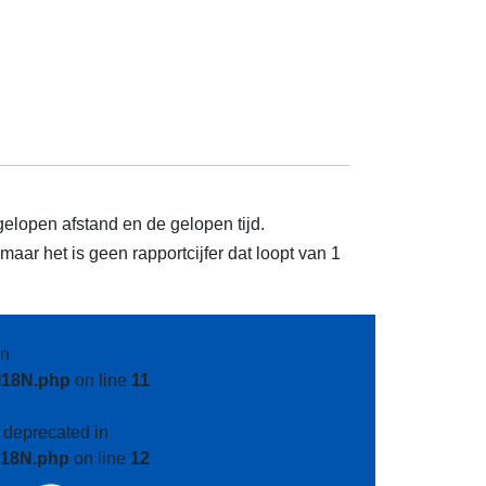
gelopen afstand en de gelopen tijd.
aar het is geen rapportcijfer dat loopt van 1
n
I18N.php
on line
11
s deprecated in
I18N.php
on line
12