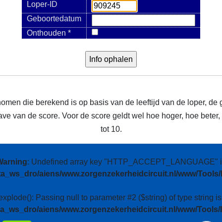
Loper-ID
Geboortedatum
Onthouden *
nomen die berekend is op basis van de leeftijd van de loper, de 
e van de score. Voor de score geldt wel hoe hoger, hoe beter, m
tot 10.
Warning
: Undefined array key "HTTP_ACCEPT_LANGUAGE" i
ta_ws_dro/aiens/www.zorgenzekerheidcircuit.nl/www/Tools/
 explode(): Passing null to parameter #2 ($string) of type string i
ta_ws_dro/aiens/www.zorgenzekerheidcircuit.nl/www/Tools/