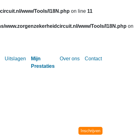
ircuit.nl/www/Tools/I18N.php
on line
11
s/www.zorgenzekerheidcircuit.nl/www/Tools/I18N.php
on
Uitslagen
Mijn
Over ons
Contact
Prestaties
Circuit vanaf het seizoen 2002-2003.
niet meer verwerkt.
Inschrijven