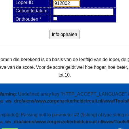
Loper-ID
Geboortedatum
Onthouden *
nomen die berekend is op basis van de leeftijd van de loper, de 
e van de score. Voor de score geldt wel hoe hoger, hoe beter, m
tot 10.
Warning
: Undefined array key "HTTP_ACCEPT_LANGUAGE" i
ta_ws_dro/aiens/www.zorgenzekerheidcircuit.nl/www/Tools/
 explode(): Passing null to parameter #2 ($string) of type string i
ta_ws_dro/aiens/www.zorgenzekerheidcircuit.nl/www/Tools/