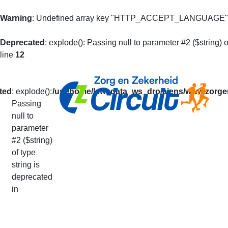
Warning
: Undefined array key "HTTP_ACCEPT_LANGUAGE"
Deprecated
: explode(): Passing null to parameter #2 ($string) o
line
12
ted
: explode():
/usr/home/lsw_data_ws_dro/aiens/www.zorgen
Passing
null to
Mijn Prestaties
parameter
#2 ($string)
of type
U kunt op basis van uw loperidentificatie al 
string is
De getoonde informatie is alleen informatief
deprecated
Uw prestaties van het lopende seizoen vindt
in
Via deze pagina kunt u ook doorgeven dat u v