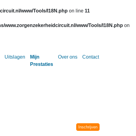
ircuit.nl/www/Tools/I18N.php
on line
11
s/www.zorgenzekerheidcircuit.nl/www/Tools/I18N.php
on
Uitslagen
Mijn
Over ons
Contact
Prestaties
Circuit vanaf het seizoen 2002-2003.
niet meer verwerkt.
Inschrijven