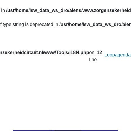
 in
/usr/home/lsw_data_ws_dro/aiens/www.zorgenzekerheidc
f type string is deprecated in
/usr/home/lsw_data_ws_dro/aien
zekerheidcircuit.nl/www/Tools/I18N.php
on
12
Loopagenda
line
uw prestaties opvragen van de lopen van het
Zorg en Zekerheid
. Correcties in de gegevens van de afgelopen seizoenen worden 
 u onder
Uitslagen
.
an afstand wilt veranderen voor de active loop.