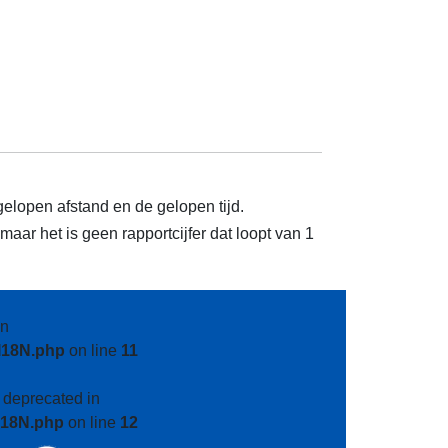
gelopen afstand en de gelopen tijd.
aar het is geen rapportcijfer dat loopt van 1
n
I18N.php
on line
11
s deprecated in
I18N.php
on line
12