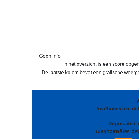
Geen info
In het overzicht is een score opge
De laatste kolom bevat een grafische weergav
/usr/home/lsw_da
Deprecated
:
/usr/home/lsw_da