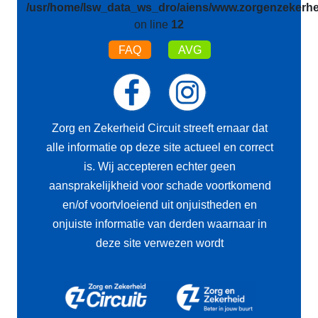
/usr/home/lsw_data_ws_dro/aiens/www.zorgenzekerhei
on line
12
FAQ
AVG
Zorg en Zekerheid Circuit streeft ernaar dat
alle informatie op deze site actueel en correct
is. Wij accepteren echter geen
aansprakelijkheid voor schade voortkomend
en/of voortvloeiend uit onjuistheden en
onjuiste informatie van derden waarnaar in
deze site verwezen wordt