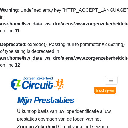
Warning
: Undefined array key "HTTP_ACCEPT_LANGUAGE"
in
/usr/home/lsw_data_ws_dro/aiens/www.zorgenzekerheidcirc
on line
11
Deprecated
: explode(): Passing null to parameter #2 ($string)
of type string is deprecated in
/usr/home/lsw_data_ws_dro/aiens/www.zorgenzekerheidcirc
on line
12
Inschrijven
Mijn Prestaties
U kunt op basis van uw loperidentificatie al uw
prestaties opvragen van de lopen van het
Zorg en Zekerheid
Circuit vanaf het seizoen