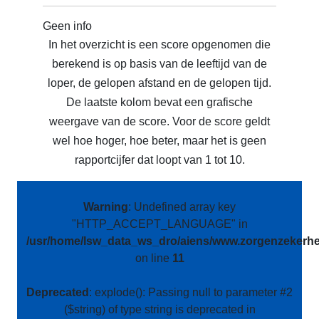
Geen info
In het overzicht is een score opgenomen die
berekend is op basis van de leeftijd van de
loper, de gelopen afstand en de gelopen tijd.
De laatste kolom bevat een grafische
weergave van de score. Voor de score geldt
wel hoe hoger, hoe beter, maar het is geen
rapportcijfer dat loopt van 1 tot 10.
Warning
: Undefined array key
"HTTP_ACCEPT_LANGUAGE" in
/usr/home/lsw_data_ws_dro/aiens/www.zorgenzekerhei
on line
11
Deprecated
: explode(): Passing null to parameter #2
($string) of type string is deprecated in