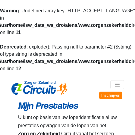
Warning
: Undefined array key "HTTP_ACCEPT_LANGUAGE"
in
/usr/home/lsw_data_ws_dro/aiens/www.zorgenzekerheidcirc
on line
11
Deprecated
: explode(): Passing null to parameter #2 ($string)
of type string is deprecated in
/usr/home/lsw_data_ws_dro/aiens/www.zorgenzekerheidcirc
on line
12
Inschrijven
Mijn Prestaties
U kunt op basis van uw loperidentificatie al uw
prestaties opvragen van de lopen van het
Zorg en Zekerheid
Circuit vanaf het seizoen