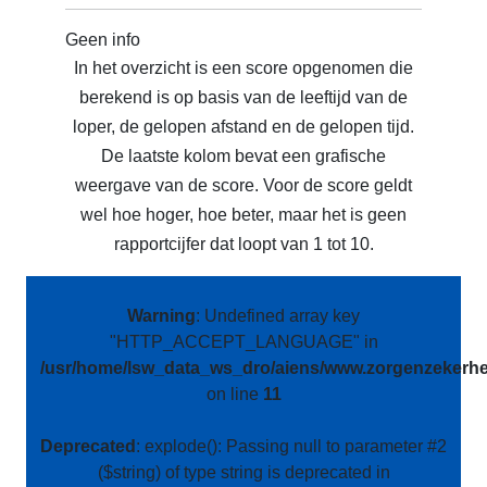
Geen info
In het overzicht is een score opgenomen die
berekend is op basis van de leeftijd van de
loper, de gelopen afstand en de gelopen tijd.
De laatste kolom bevat een grafische
weergave van de score. Voor de score geldt
wel hoe hoger, hoe beter, maar het is geen
rapportcijfer dat loopt van 1 tot 10.
Warning
: Undefined array key
"HTTP_ACCEPT_LANGUAGE" in
/usr/home/lsw_data_ws_dro/aiens/www.zorgenzekerhei
on line
11
Deprecated
: explode(): Passing null to parameter #2
($string) of type string is deprecated in