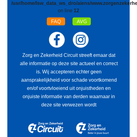
/usr/home/lsw_data_ws_dro/aiens/www.zorgenzekerhei
on line
12
FAQ
AVG
Zorg en Zekerheid Circuit streeft ernaar dat
alle informatie op deze site actueel en correct
is. Wij accepteren echter geen
aansprakelijkheid voor schade voortkomend
en/of voortvloeiend uit onjuistheden en
onjuiste informatie van derden waarnaar in
deze site verwezen wordt