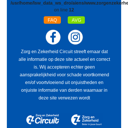
/usr/home/lsw_data_ws_dro/aiens/www.zorgenzekerhei
on line
12
FAQ
AVG
Zorg en Zekerheid Circuit streeft ernaar dat
alle informatie op deze site actueel en correct
is. Wij accepteren echter geen
aansprakelijkheid voor schade voortkomend
en/of voortvloeiend uit onjuistheden en
onjuiste informatie van derden waarnaar in
deze site verwezen wordt