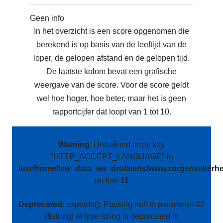
Geen info
In het overzicht is een score opgenomen die
berekend is op basis van de leeftijd van de
loper, de gelopen afstand en de gelopen tijd.
De laatste kolom bevat een grafische
weergave van de score. Voor de score geldt
wel hoe hoger, hoe beter, maar het is geen
rapportcijfer dat loopt van 1 tot 10.
Warning
: Undefined array key
"HTTP_ACCEPT_LANGUAGE" in
/usr/home/lsw_data_ws_dro/aiens/www.zorgenzekerhei
on line
11
Deprecated
: explode(): Passing null to parameter #2
($string) of type string is deprecated in