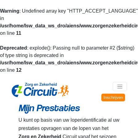
Warning
: Undefined array key "HTTP_ACCEPT_LANGUAGE"
in
/usr/home/lsw_data_ws_dro/aiens/www.zorgenzekerheidcirc
on line
11
Deprecated
: explode(): Passing null to parameter #2 ($string)
of type string is deprecated in
/usr/home/lsw_data_ws_dro/aiens/www.zorgenzekerheidcirc
on line
12
Inschrijven
Mijn Prestaties
U kunt op basis van uw loperidentificatie al uw
prestaties opvragen van de lopen van het
Zorg en Zekerheid
Circuit vanaf het seizoen