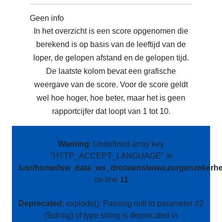
Geen info
In het overzicht is een score opgenomen die
berekend is op basis van de leeftijd van de
loper, de gelopen afstand en de gelopen tijd.
De laatste kolom bevat een grafische
weergave van de score. Voor de score geldt
wel hoe hoger, hoe beter, maar het is geen
rapportcijfer dat loopt van 1 tot 10.
Warning
: Undefined array key
"HTTP_ACCEPT_LANGUAGE" in
/usr/home/lsw_data_ws_dro/aiens/www.zorgenzekerhei
on line
11
Deprecated
: explode(): Passing null to parameter #2
($string) of type string is deprecated in