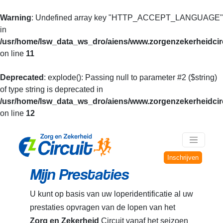
Warning
: Undefined array key "HTTP_ACCEPT_LANGUAGE"
in
/usr/home/lsw_data_ws_dro/aiens/www.zorgenzekerheidcirc
on line
11
Deprecated
: explode(): Passing null to parameter #2 ($string)
of type string is deprecated in
/usr/home/lsw_data_ws_dro/aiens/www.zorgenzekerheidcirc
on line
12
Inschrijven
Mijn Prestaties
U kunt op basis van uw loperidentificatie al uw
prestaties opvragen van de lopen van het
Zorg en Zekerheid
Circuit vanaf het seizoen