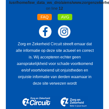
/usr/home/lsw_data_ws_dro/aiens/www.zorgenzekerhei
on line
12
FAQ
AVG
Zorg en Zekerheid Circuit streeft ernaar dat
alle informatie op deze site actueel en correct
is. Wij accepteren echter geen
aansprakelijkheid voor schade voortkomend
en/of voortvloeiend uit onjuistheden en
onjuiste informatie van derden waarnaar in
deze site verwezen wordt