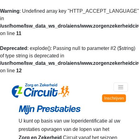
Warning
: Undefined array key "HTTP_ACCEPT_LANGUAGE"
in
/usr/home/lsw_data_ws_dro/aiens/www.zorgenzekerheidcirc
on line
11
Deprecated
: explode(): Passing null to parameter #2 ($string)
of type string is deprecated in
/usr/home/lsw_data_ws_dro/aiens/www.zorgenzekerheidcirc
on line
12
Inschrijven
Mijn Prestaties
U kunt op basis van uw loperidentificatie al uw
prestaties opvragen van de lopen van het
Zorg en Zekerheid
Circuit vanaf het seizoen