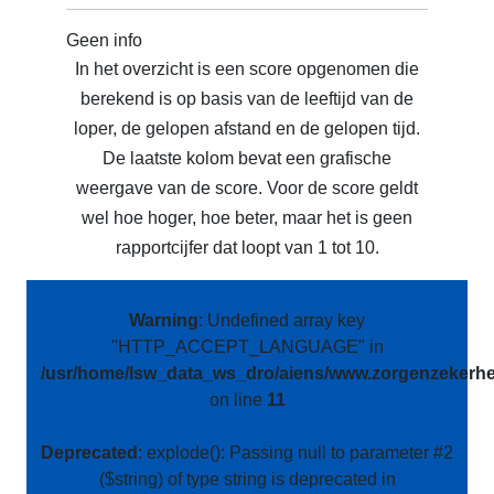
Geen info
In het overzicht is een score opgenomen die
berekend is op basis van de leeftijd van de
loper, de gelopen afstand en de gelopen tijd.
De laatste kolom bevat een grafische
weergave van de score. Voor de score geldt
wel hoe hoger, hoe beter, maar het is geen
rapportcijfer dat loopt van 1 tot 10.
Warning
: Undefined array key
"HTTP_ACCEPT_LANGUAGE" in
/usr/home/lsw_data_ws_dro/aiens/www.zorgenzekerhei
on line
11
Deprecated
: explode(): Passing null to parameter #2
($string) of type string is deprecated in