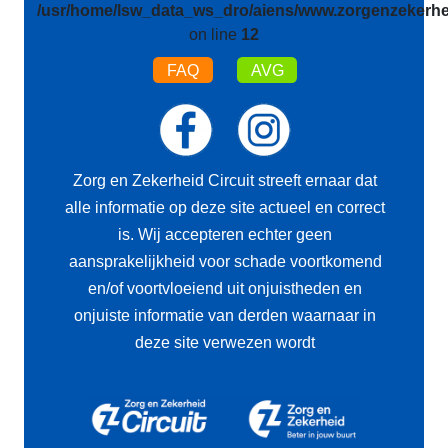
/usr/home/lsw_data_ws_dro/aiens/www.zorgenzekerhei
on line
12
FAQ
AVG
Zorg en Zekerheid Circuit streeft ernaar dat
alle informatie op deze site actueel en correct
is. Wij accepteren echter geen
aansprakelijkheid voor schade voortkomend
en/of voortvloeiend uit onjuistheden en
onjuiste informatie van derden waarnaar in
deze site verwezen wordt